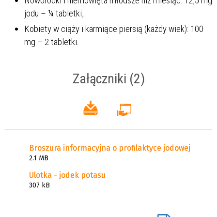
Noworodki i niemowlęta młodsze niż miesiąc: 12,5 mg
jodu – ¼ tabletki,
Kobiety w ciąży i karmiące piersią (każdy wiek): 100
mg – 2 tabletki.
Załączniki (2)
Broszura informacyjna o profilaktyce jodowej
2.1 MB
Ulotka - jodek potasu
307 kB