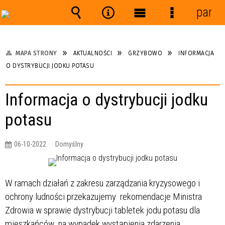
panel
Wyszukiwarka
Narzędzia
Menu
Menu
główne
szczegółow
MAPA STRONY
AKTUALNOŚCI
GRZYBOWO
INFORMACJA
O DYSTRYBUCJI JODKU POTASU
Informacja o dystrybucji jodku
potasu
06-10-2022
Domyślny
W ramach działań z zakresu zarządzania kryzysowego i
ochrony ludności przekazujemy rekomendacje Ministra
Zdrowia w sprawie dystrybucji tabletek jodu potasu dla
mieszkańców na wypadek wystąpienia zdarzenia