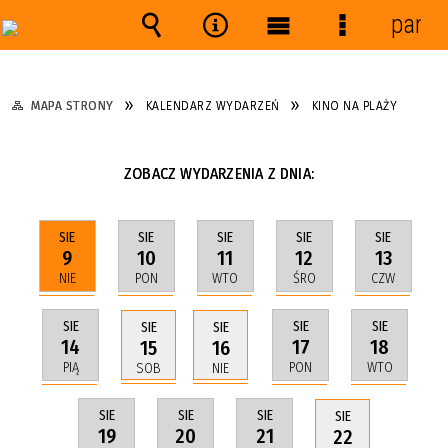
panel
Wyszukiwarka
Narzędzia
Menu
Menu
główne
szczegółow
MAPA STRONY
KALENDARZ WYDARZEŃ
KINO NA PLAŻY
ZOBACZ WYDARZENIA Z DNIA:
SIE
SIE
SIE
SIE
SIE
9
10
11
12
13
NIE
PON
WTO
ŚRO
CZW
SIE
SIE
SIE
SIE
SIE
14
17
18
15
16
PIĄ
PON
WTO
SOB
NIE
SIE
SIE
SIE
SIE
19
20
21
22