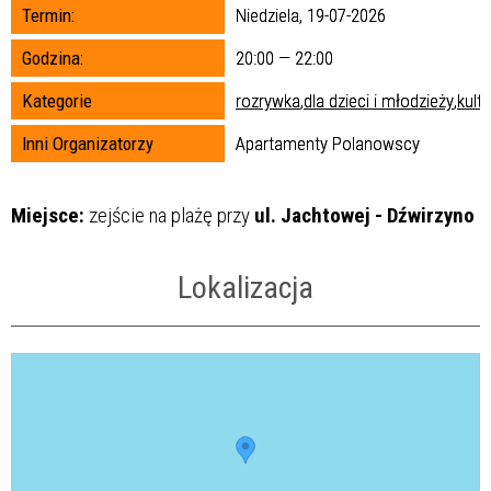
Termin:
Niedziela, 19-07-2026
Promowane
Godzina:
20:00 — 22:00
Kategorie
rozrywka
,
dla dzieci i młodzieży
,
kult
Inni Organizatorzy
Apartamenty Polanowscy
Miejsce:
zejście na plażę przy
ul. Jachtowej - Dźwirzyno
Lokalizacja