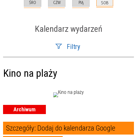
ŚRO
CZW
PIĄ
SOB
Kalendarz wydarzeń
Filtry
Szukana fraza
Kino na plaży
Kategoria
Trwające w zakresie
—
Archiwum
Miejsce
Szczegóły:
Dodaj do kalendarza Google
Organizator