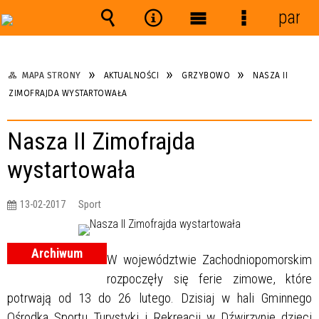
panel
Wyszukiwarka
Narzędzia
Menu
Menu
główne
szczegółow
MAPA STRONY
AKTUALNOŚCI
GRZYBOWO
NASZA II
ZIMOFRAJDA WYSTARTOWAŁA
Nasza II Zimofrajda
wystartowała
13-02-2017
Sport
Archiwum
W województwie Zachodniopomorskim
rozpoczęły się ferie zimowe, które
potrwają od 13 do 26 lutego. Dzisiaj w hali Gminnego
Ośrodka Sportu Turystyki i Rekreacji w Dźwirzynie dzieci